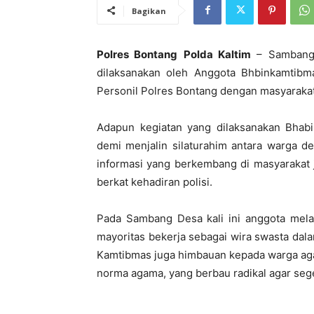
Bagikan
Polres Bontang
Polda Kaltim
– Sambang w
dilaksanakan oleh Anggota Bhbinkamtibma
Personil Polres Bontang dengan masyarakat 
Adapun kegiatan yang dilaksanakan Bhab
demi menjalin silaturahim antara warga d
informasi yang berkembang di masyarakat
berkat kehadiran polisi.
Pada Sambang Desa kali ini anggota mel
mayoritas bekerja sebagai wira swasta da
Kamtibmas juga himbauan kepada warga aga
norma agama, yang berbau radikal agar sege