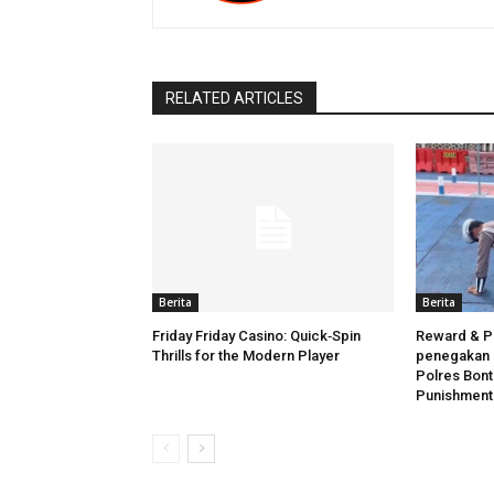
RELATED ARTICLES
Berita
Berita
Friday Friday Casino: Quick‑Spin
Reward & P
Thrills for the Modern Player
penegakan d
Polres Bont
Punishment