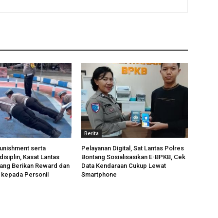
Berita
unishment serta
Pelayanan Digital, Sat Lantas Polres
isiplin, Kasat Lantas
Bontang Sosialisasikan E-BPKB, Cek
ang Berikan Reward dan
Data Kendaraan Cukup Lewat
 kepada Personil
Smartphone