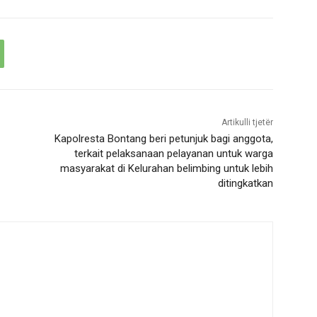
Artikulli tjetër
Kapolresta Bontang beri petunjuk bagi anggota,
terkait pelaksanaan pelayanan untuk warga
masyarakat di Kelurahan belimbing untuk lebih
ditingkatkan