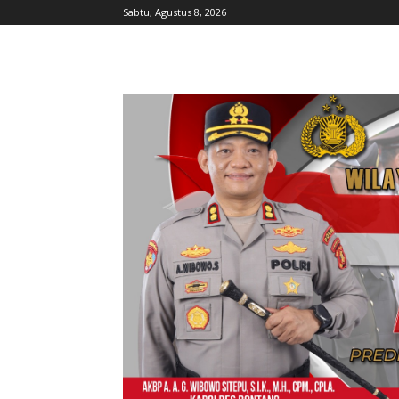
Sabtu, Agustus 8, 2026