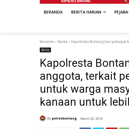
BERANDA
BERITA HARIAN
PEJAB
Beranda
Berita
Kapolresta Bontang beri petunjuk b
Berita
Kapolresta Bontan
anggota, terkait 
untuk warga masy
kanaan untuk lebi
By
polresbontang
Maret 20, 2019