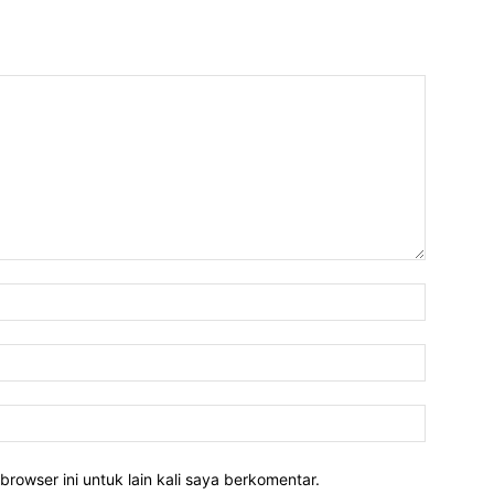
Nama:*
Email:*
Website:
rowser ini untuk lain kali saya berkomentar.