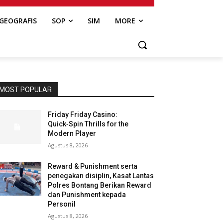
GEOGRAFIS
SOP
SIM
MORE
MOST POPULAR
Friday Friday Casino:
Quick‑Spin Thrills for the
Modern Player
Agustus 8, 2026
Reward & Punishment serta
penegakan disiplin, Kasat Lantas
Polres Bontang Berikan Reward
dan Punishment kepada
Personil
Agustus 8, 2026