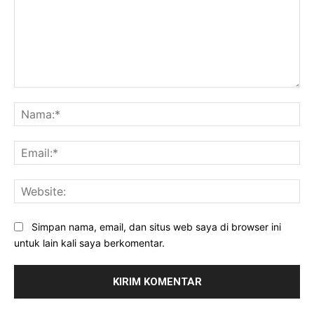
Komentar:
Na
Ema
Web
Simpan nama, email, dan situs web saya di browser ini
untuk lain kali saya berkomentar.