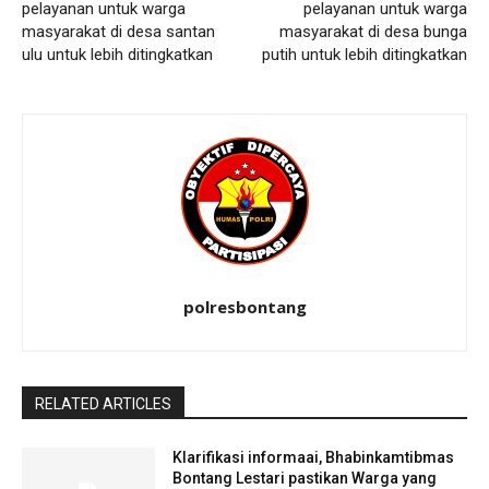
pelayanan untuk warga
pelayanan untuk warga
masyarakat di desa santan
masyarakat di desa bunga
ulu untuk lebih ditingkatkan
putih untuk lebih ditingkatkan
polresbontang
RELATED ARTICLES
Klarifikasi informaai, Bhabinkamtibmas
Bontang Lestari pastikan Warga yang