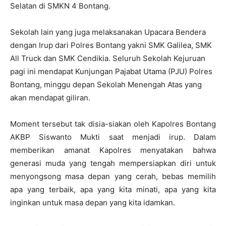
Selatan di SMKN 4 Bontang.
Sekolah lain yang juga melaksanakan Upacara Bendera
dengan Irup dari Polres Bontang yakni SMK Galilea, SMK
All Truck dan SMK Cendikia. Seluruh Sekolah Kejuruan
pagi ini mendapat Kunjungan Pajabat Utama (PJU) Polres
Bontang, minggu depan Sekolah Menengah Atas yang
akan mendapat giliran.
Moment tersebut tak disia-siakan oleh Kapolres Bontang
AKBP Siswanto Mukti saat menjadi irup. Dalam
memberikan amanat Kapolres menyatakan bahwa
generasi muda yang tengah mempersiapkan diri untuk
menyongsong masa depan yang cerah, bebas memilih
apa yang terbaik, apa yang kita minati, apa yang kita
inginkan untuk masa depan yang kita idamkan.