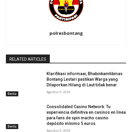
polresbontang
RELATED ARTICLES
Klarifikasi informaai, Bhabinkamtibmas
Bontang Lestari pastikan Warga yang
Dilaporkan Hilang di Laut tidak benar
Agustus 9, 2026
Berita
Consolidated Casino Network: Tu
experiencia definitiva en casinos en línea
para fans de spin macho casino
depósito mínimo 5 euros
Berita
Agustus 9, 2026