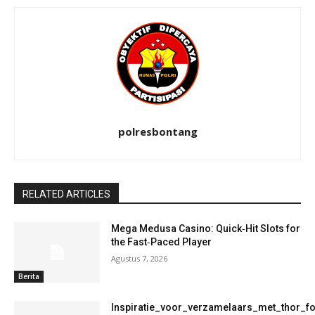
polresbontang
RELATED ARTICLES
Mega Medusa Casino: Quick‑Hit Slots for
the Fast‑Paced Player
Agustus 7, 2026
Berita
Inspiratie_voor_verzamelaars_met_thor_f