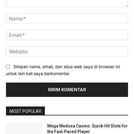
Komentar:
Na
Ema
Web
Simpan nama, email, dan situs web saya di browser ini
untuk lain kali saya berkomentar.
MOST POPULAR
Mega Medusa Casino: Quick‑Hit Slots for
the Fast‑Paced Player