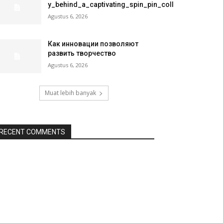
y_behind_a_captivating_spin_pin_coll
Agustus 6, 2026
Как инновации позволяют
развить творчество
Agustus 6, 2026
Muat lebih banyak
RECENT COMMENTS