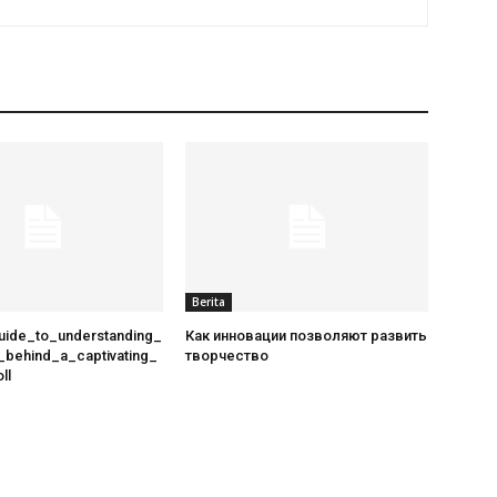
Berita
guide_to_understanding_
Как инновации позволяют развить
y_behind_a_captivating_
творчество
ll