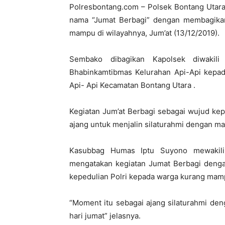
Polresbontang.com – Polsek Bontang Utara
nama “Jumat Berbagi” dengan membagikan
mampu di wilayahnya, Jum’at (13/12/2019).
Sembako dibagikan Kapolsek diwakili
Bhabinkamtibmas Kelurahan Api-Api kepad
Api- Api Kecamatan Bontang Utara .
Kegiatan Jum’at Berbagi sebagai wujud ke
ajang untuk menjalin silaturahmi dengan ma
Kasubbag Humas Iptu Suyono mewakili
mengatakan kegiatan Jumat Berbagi deng
kepedulian Polri kepada warga kurang mam
“Moment itu sebagai ajang silaturahmi deng
hari jumat” jelasnya.