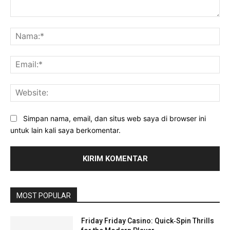
Komentar:
Na
Ema
Web
Simpan nama, email, dan situs web saya di browser ini
untuk lain kali saya berkomentar.
MOST POPULAR
Friday Friday Casino: Quick‑Spin Thrills