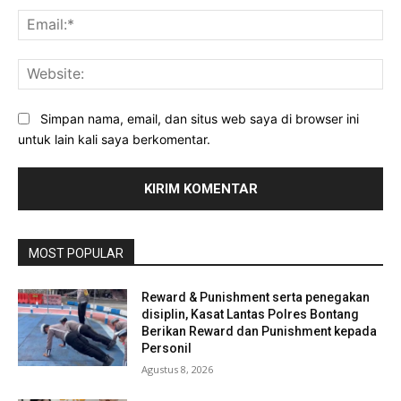
Ema
Web
Simpan nama, email, dan situs web saya di browser ini
untuk lain kali saya berkomentar.
MOST POPULAR
Reward & Punishment serta penegakan
disiplin, Kasat Lantas Polres Bontang
Berikan Reward dan Punishment kepada
Personil
Agustus 8, 2026