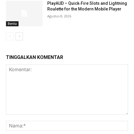
PlayAUD – Quick‑Fire Slots and Lightning
Roulette for the Modern Mobile Player
Agustus 8, 2026
Berita
TINGGALKAN KOMENTAR
Komentar:
Na