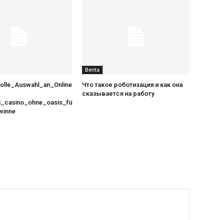
Berita
olle_Auswahl_an_Online
Что такое роботизация и как она
сказывается на работу
i_casino_ohne_oasis_fü
winne