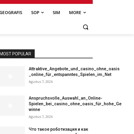
GEOGRAFIS
SOP
SIM
MORE
MOST POPULAR
Attraktive_Angebote_und_casino_ohne_oasis
_online_für_entspanntes_Spielen_im_Net
Agustus 7, 2026
Anspruchsvolle_Auswahl_an_Online-
Spielen_bei_casino_ohne_oasis_für_hohe_Ge
winne
Agustus 7, 2026
Что такое роботизация и как