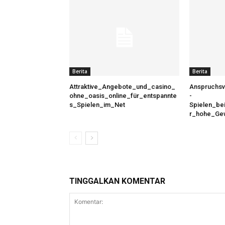
Berita
Berita
Attraktive_Angebote_und_casino_
Anspruchsv
ohne_oasis_online_für_entspannte
-
s_Spielen_im_Net
Spielen_be
r_hohe_Ge
TINGGALKAN KOMENTAR