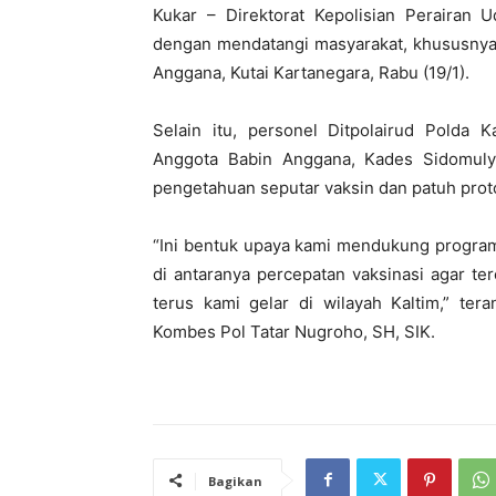
Kukar – Direktorat Kepolisian Perairan U
dengan mendatangi masyarakat, khususnya 
Anggana, Kutai Kartanegara, Rabu (19/1).
Selain itu, personel Ditpolairud Polda
Anggota Babin Anggana, Kades Sidomul
pengetahuan seputar vaksin dan patuh pro
“Ini bentuk upaya kami mendukung progra
di antaranya percepatan vaksinasi agar te
terus kami gelar di wilayah Kaltim,” ter
Kombes Pol Tatar Nugroho, SH, SIK.
Bagikan