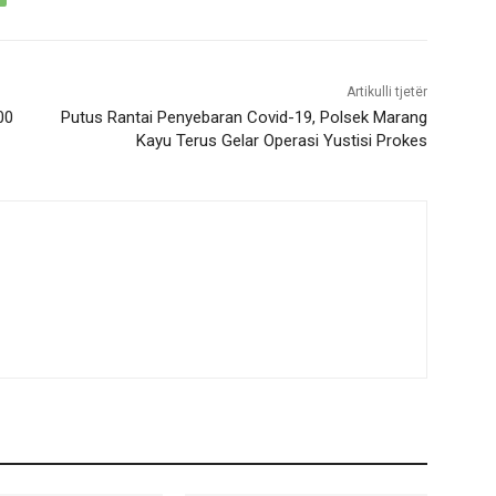
Artikulli tjetër
00
Putus Rantai Penyebaran Covid-19, Polsek Marang
Kayu Terus Gelar Operasi Yustisi Prokes