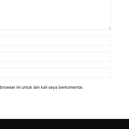
Nama:*
Email:*
Website:
rowser ini untuk lain kali saya berkomentar.