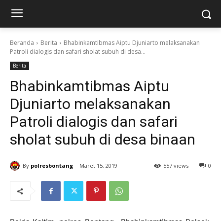
Beranda
Berita
Bhabinkamtibmas Aiptu Djuniarto melaksanakan
Patroli dialogis dan safari sholat subuh di desa...
Berita
Bhabinkamtibmas Aiptu
Djuniarto melaksanakan
Patroli dialogis dan safari
sholat subuh di desa binaan
By
polresbontang
Maret 15, 2019
557 views
0