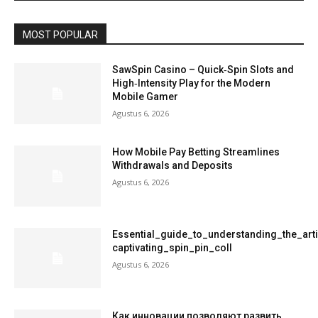
MOST POPULAR
SawSpin Casino – Quick‑Spin Slots and
High‑Intensity Play for the Modern
Mobile Gamer
Agustus 6, 2026
How Mobile Pay Betting Streamlines
Withdrawals and Deposits
Agustus 6, 2026
Essential_guide_to_understanding_the_art
captivating_spin_pin_coll
Agustus 6, 2026
Как инновации позволяют развить