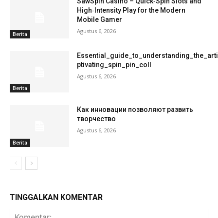
SawSpin Casino – Quick‑Spin Slots and
High‑Intensity Play for the Modern
Mobile Gamer
Agustus 6, 2026
Berita
Essential_guide_to_understanding_the_art
ptivating_spin_pin_coll
Agustus 6, 2026
Berita
Как инновации позволяют развить
творчество
Agustus 6, 2026
Berita
TINGGALKAN KOMENTAR