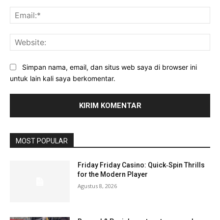
Ema
Web
Simpan nama, email, dan situs web saya di browser ini
untuk lain kali saya berkomentar.
MOST POPULAR
Friday Friday Casino: Quick‑Spin Thrills
for the Modern Player
Agustus 8, 2026