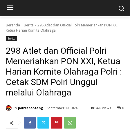
Beranda
Berita
298 Atlet dan Official Polri Memeriahkan PON XXI,
Ketua Harian Komite Olahraga...
Berita
298 Atlet dan Official Polri
Memeriahkan PON XXI, Ketua
Harian Komite Olahraga Polri :
Cetak SDM Polri Unggul
melalui Olahraga
By
polresbontang
September 10, 2024
420 views
0