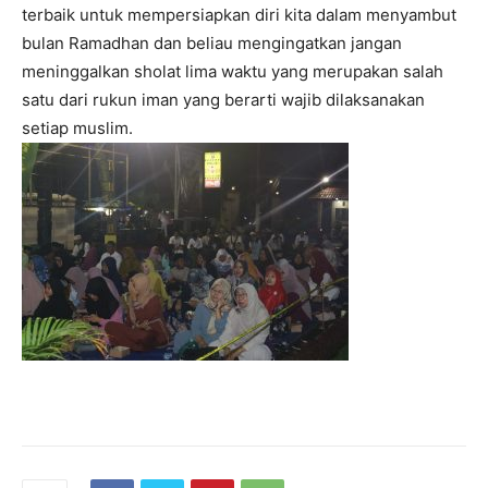
terbaik untuk mempersiapkan diri kita dalam menyambut
bulan Ramadhan dan beliau mengingatkan jangan
meninggalkan sholat lima waktu yang merupakan salah
satu dari rukun iman yang berarti wajib dilaksanakan
setiap muslim.