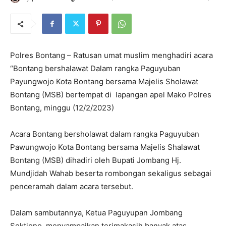
Polres Bontang – Ratusan umat muslim menghadiri acara
“Bontang bershalawat Dalam rangka Paguyuban
Payungwojo Kota Bontang bersama Majelis Sholawat
Bontang (MSB) bertempat di lapangan apel Mako Polres
Bontang, minggu (12/2/2023)
Acara Bontang bersholawat dalam rangka Paguyuban
Pawungwojo Kota Bontang bersama Majelis Shalawat
Bontang (MSB) dihadiri oleh Bupati Jombang Hj.
Mundjidah Wahab beserta rombongan sekaligus sebagai
penceramah dalam acara tersebut.
Dalam sambutannya, Ketua Paguyupan Jombang
Sektiono, menyampaikan terimakasih banyak atas