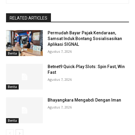
RELATED ARTICLES
Permudah Bayar Pajak Kendaraan,
Samsat Induk Bontang Sosialisasikan
Aplikasi SIGNAL
Agustus 7, 2026
Berita
Betnet9 Quick‑Play Slots: Spin Fast, Win
Fast
Agustus 7, 2026
Berita
Bhayangkara Mengabdi Dengan Iman
Agustus 7, 2026
Berita