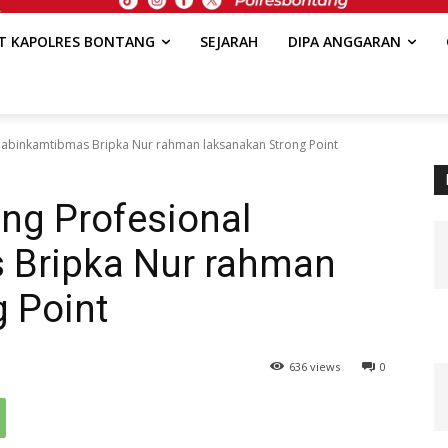
AT KAPOLRES BONTANG
SEJARAH
DIPA ANGGARAN
habinkamtibmas Bripka Nur rahman laksanakan Strong Point
ng Profesional
 Bripka Nur rahman
 Point
636 views
0