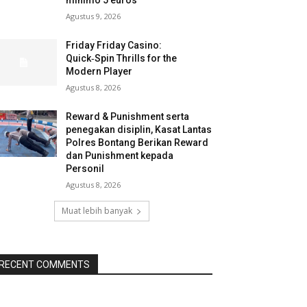
Agustus 9, 2026
Friday Friday Casino:
Quick‑Spin Thrills for the
Modern Player
Agustus 8, 2026
Reward & Punishment serta
penegakan disiplin, Kasat Lantas
Polres Bontang Berikan Reward
dan Punishment kepada
Personil
Agustus 8, 2026
Muat lebih banyak
RECENT COMMENTS