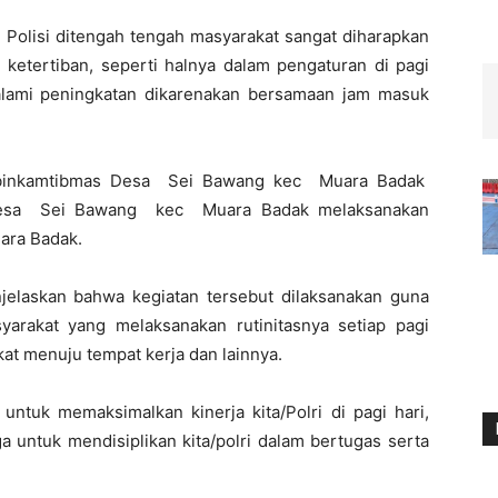
 Polisi ditengah tengah masyarakat sangat diharapkan
etertiban, seperti halnya dalam pengaturan di pagi
galami peningkatan dikarenakan bersamaan jam masuk
Bhabinkamtibmas Desa Sei Bawang kec Muara Badak
desa Sei Bawang kec Muara Badak melaksanakan
ara Badak.
elaskan bahwa kegiatan tersebut dilaksanakan guna
yarakat yang melaksanakan rutinitasnya setiap pagi
at menuju tempat kerja dan lainnya.
 untuk memaksimalkan kinerja kita/Polri di pagi hari,
 untuk mendisiplikan kita/polri dalam bertugas serta