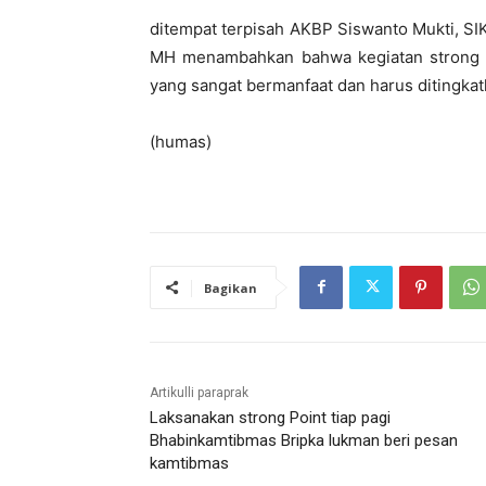
ditempat terpisah AKBP Siswanto Mukti, SIK
MH menambahkan bahwa kegiatan strong 
yang sangat bermanfaat dan harus ditingkat
(humas)
Bagikan
Artikulli paraprak
Laksanakan strong Point tiap pagi
Bhabinkamtibmas Bripka lukman beri pesan
kamtibmas