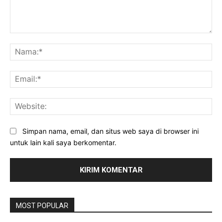
Komentar:
Na
Ema
Web
Simpan nama, email, dan situs web saya di browser ini
untuk lain kali saya berkomentar.
MOST POPULAR