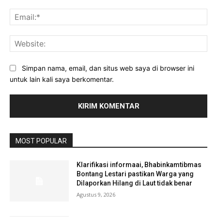
Ema
Web
Simpan nama, email, dan situs web saya di browser ini
untuk lain kali saya berkomentar.
MOST POPULAR
Klarifikasi informaai, Bhabinkamtibmas
Bontang Lestari pastikan Warga yang
Dilaporkan Hilang di Laut tidak benar
Agustus 9, 2026