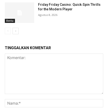
Friday Friday Casino: Quick‑Spin Thrills
for the Modern Player
Agustus 8, 2026
Berita
TINGGALKAN KOMENTAR
Komentar:
Na