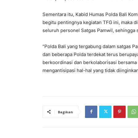
Sementara itu, Kabid Humas Polda Bali K
begitu pentingnya kegiatan TFG ini, maka d
seluruh personel Satgas Pamwil, sehingga 
“Polda Bali yang tergabung dalam satgas P
dan beberapa Polda terdekat terus berupay
berkoordinasi dan berkolaborisasi bersama 
mengantisipasi hal-hal yang tidak diinginka
Bagikan