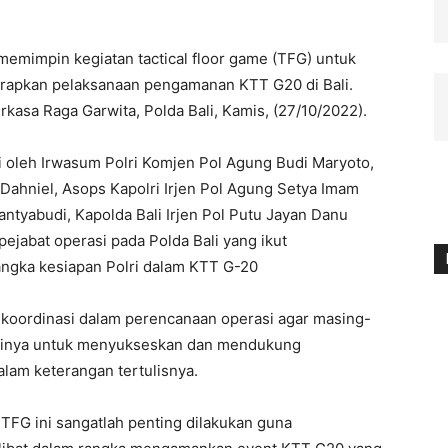
emimpin kegiatan tactical floor game (TFG) untuk
terapkan pelaksanaan pengamanan KTT G20 di Bali.
kasa Raga Garwita, Polda Bali, Kamis, (27/10/2022).
i oleh Irwasum Polri Komjen Pol Agung Budi Maryoto,
Dahniel, Asops Kapolri Irjen Pol Agung Setya Imam
Santyabudi, Kapolda Bali Irjen Pol Putu Jayan Danu
pejabat operasi pada Polda Bali yang ikut
ngka kesiapan Polri dalam KTT G-20
 koordinasi dalam perencanaan operasi agar masing-
sinya untuk menyukseskan dan mendukung
alam keterangan tertulisnya.
TFG ini sangatlah penting dilakukan guna