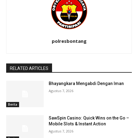
polresbontang
RELATED ARTICLES
Bhayangkara Mengabdi Dengan Iman
Agustus 7, 2026
Berita
SawSpin Casino: Quick Wins on the Go –
Mobile Slots & Instant Action
Agustus 7, 2026