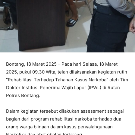
Bontang, 18 Maret 2025 – Pada hari Selasa, 18 Maret
2025, pukul 09.30 Wita, telah dilaksanakan kegiatan rutin
“Rehabilitasi Terhadap Tahanan Kasus Narkoba” oleh Tim
Dokter Institusi Penerima Wajib Lapor (IPWL) di Rutan
Polres Bontang.
Dalam kegiatan tersebut dilakukan assessment sebagai
bagian dari program rehabilitasi narkoba terhadap dua
orang warga biinaan dalam kasus penyalahgunaan
Narkotika dan obat obatan terlarang.