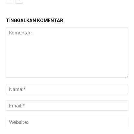
TINGGALKAN KOMENTAR
Komentar:
Na
Ema
Web