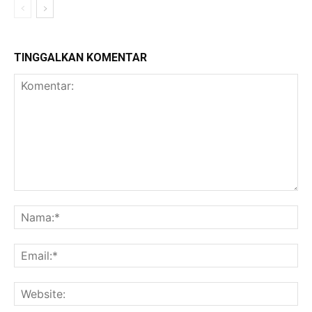
TINGGALKAN KOMENTAR
Komentar:
Na
Ema
Web