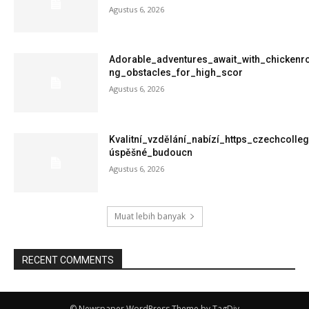
Agustus 6, 2026
Adorable_adventures_await_with_chickenro
ng_obstacles_for_high_scor
Agustus 6, 2026
Kvalitní_vzdělání_nabízí_https_czechcoll
úspěšné_budoucn
Agustus 6, 2026
Muat lebih banyak
RECENT COMMENTS
© Newspaper WordPress Theme by TagDiv