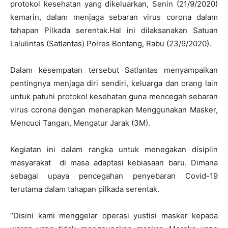
protokol kesehatan yang dikeluarkan, Senin (21/9/2020)
kemarin, dalam menjaga sebaran virus corona dalam
tahapan Pilkada serentak.Hal ini dilaksanakan Satuan
Lalulintas (Satlantas) Polres Bontang, Rabu (23/9/2020).
Dalam kesempatan tersebut Satlantas menyampaikan
pentingnya menjaga diri sendiri, keluarga dan orang lain
untuk patuhi protokol kesehatan guna mencegah sebaran
virus corona dengan menerapkan Menggunakan Masker,
Mencuci Tangan, Mengatur Jarak (3M).
Kegiatan ini dalam rangka untuk menegakan disiplin
masyarakat di masa adaptasi kebiasaan baru. Dimana
sebagai upaya pencegahan penyebaran Covid-19
terutama dalam tahapan pilkada serentak.
“Disini kami menggelar operasi yustisi masker kepada