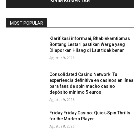
MOST POPULAR
Klarifikasi informaai, Bhabinkamtibmas
Bontang Lestari pastikan Warga yang
Dilaporkan Hilang di Laut tidak benar
Agustus 9, 2026
Consolidated Casino Network: Tu
experiencia definitiva en casinos en línea
para fans de spin macho casino
depósito mínimo 5 euros
Agustus 9, 2026
Friday Friday Casino: Quick‑Spin Thrills
for the Modern Player
Agustus 8, 2026