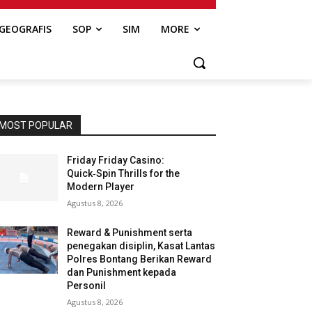
GEOGRAFIS
SOP
SIM
MORE
MOST POPULAR
Friday Friday Casino:
Quick‑Spin Thrills for the
Modern Player
Agustus 8, 2026
Reward & Punishment serta
penegakan disiplin, Kasat Lantas
Polres Bontang Berikan Reward
dan Punishment kepada
Personil
Agustus 8, 2026