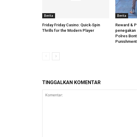
Berita
Berita
Friday Friday Casino: Quick‑Spin
Reward & P
Thrills for the Modern Player
penegakan d
Polres Bont
Punishment
TINGGALKAN KOMENTAR