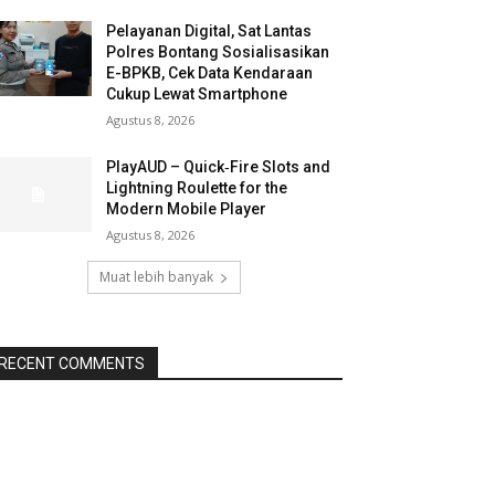
Pelayanan Digital, Sat Lantas
Polres Bontang Sosialisasikan
E-BPKB, Cek Data Kendaraan
Cukup Lewat Smartphone
Agustus 8, 2026
PlayAUD – Quick‑Fire Slots and
Lightning Roulette for the
Modern Mobile Player
Agustus 8, 2026
Muat lebih banyak
RECENT COMMENTS