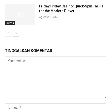
Friday Friday Casino: Quick‑Spin Thrills
for the Modern Player
Agustus 8, 2026
Berita
TINGGALKAN KOMENTAR
Komentar:
Na