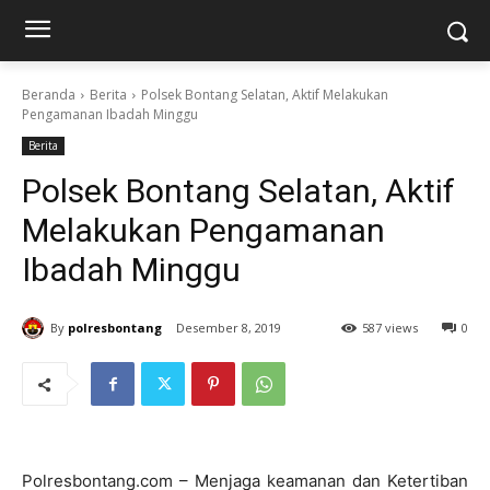
Beranda
Berita
Polsek Bontang Selatan, Aktif Melakukan
Pengamanan Ibadah Minggu
Berita
Polsek Bontang Selatan, Aktif
Melakukan Pengamanan
Ibadah Minggu
By
polresbontang
Desember 8, 2019
587 views
0
Polresbontang.com – Menjaga keamanan dan Ketertiban