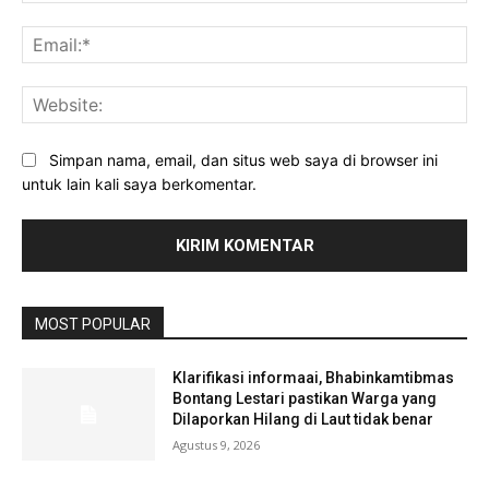
Ema
Web
Simpan nama, email, dan situs web saya di browser ini
untuk lain kali saya berkomentar.
MOST POPULAR
Klarifikasi informaai, Bhabinkamtibmas
Bontang Lestari pastikan Warga yang
Dilaporkan Hilang di Laut tidak benar
Agustus 9, 2026