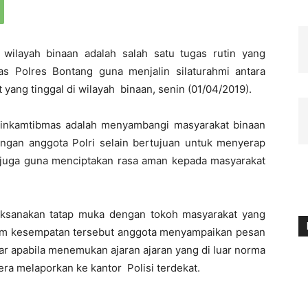
wilayah binaan adalah salah satu tugas rutin yang
s Polres Bontang guna menjalin silaturahmi antara
yang tinggal di wilayah binaan, senin (01/04/2019).
binkamtibmas adalah menyambangi masyarakat binaan
engan anggota Polri selain bertujuan untuk menyerap
 juga guna menciptakan rasa aman kepada masyarakat
aksanakan tatap muka dengan tokoh masyarakat yang
lam kesempatan tersebut anggota menyampaikan pesan
r apabila menemukan ajaran ajaran yang di luar norma
ra melaporkan ke kantor Polisi terdekat.