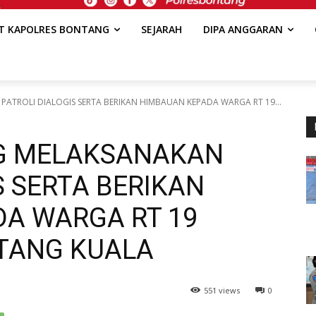
AT KAPOLRES BONTANG
SEJARAH
DIPA ANGGARAN
ATROLI DIALOGIS SERTA BERIKAN HIMBAUAN KEPADA WARGA RT 19...
G MELAKSANAKAN
S SERTA BERIKAN
A WARGA RT 19
TANG KUALA
551 views
0