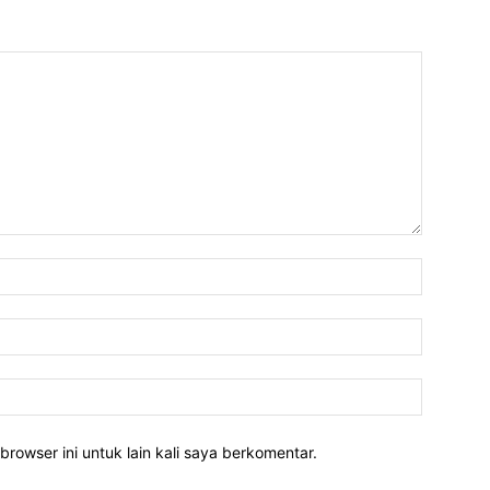
Nama:*
Email:*
Website:
rowser ini untuk lain kali saya berkomentar.