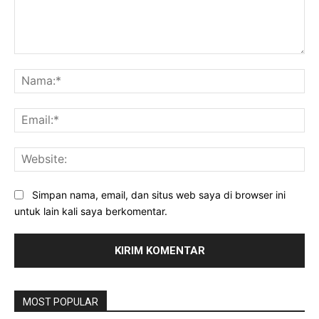
Komentar:
Na
Ema
Web
Simpan nama, email, dan situs web saya di browser ini
untuk lain kali saya berkomentar.
MOST POPULAR