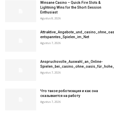
Winsane Casino – Quick‑Fire Slots &
Lightning Wins for the Short‑Session
Enthusiast
Agustus 8, 2026
Attraktive_Angebote_und_casino_ohne_oas
entspanntes_Spielen_im_Net
Agustus 7, 2026
Anspruchsvolle_Auswahl_an_Online-
Spielen_bei_casino_ohne_oasis_für_hohe
Agustus 7, 2026
Что такое роботизация и как она
сказывается на работу
Agustus 7, 2026