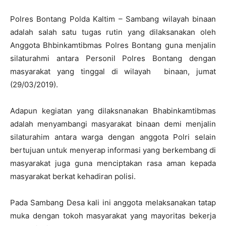
Polres Bontang Polda Kaltim – Sambang wilayah binaan
adalah salah satu tugas rutin yang dilaksanakan oleh
Anggota Bhbinkamtibmas Polres Bontang guna menjalin
silaturahmi antara Personil Polres Bontang dengan
masyarakat yang tinggal di wilayah binaan, jumat
(29/03/2019).
Adapun kegiatan yang dilaksnanakan Bhabinkamtibmas
adalah menyambangi masyarakat binaan demi menjalin
silaturahim antara warga dengan anggota Polri selain
bertujuan untuk menyerap informasi yang berkembang di
masyarakat juga guna menciptakan rasa aman kepada
masyarakat berkat kehadiran polisi.
Pada Sambang Desa kali ini anggota melaksanakan tatap
muka dengan tokoh masyarakat yang mayoritas bekerja