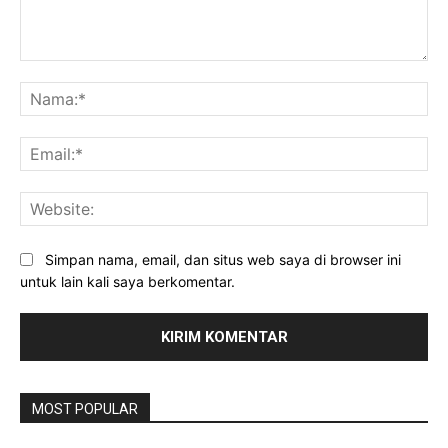
Komentar:
Na
Ema
Web
Simpan nama, email, dan situs web saya di browser ini
untuk lain kali saya berkomentar.
MOST POPULAR