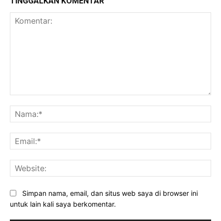
TINGGALKAN KOMENTAR
Komentar:
Na
Ema
Web
Simpan nama, email, dan situs web saya di browser ini
untuk lain kali saya berkomentar.