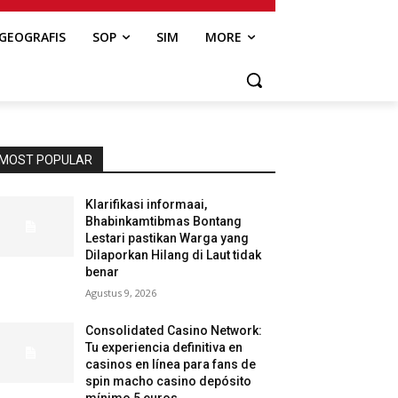
GEOGRAFIS
SOP
SIM
MORE
MOST POPULAR
Klarifikasi informaai,
Bhabinkamtibmas Bontang
Lestari pastikan Warga yang
Dilaporkan Hilang di Laut tidak
benar
Agustus 9, 2026
Consolidated Casino Network:
Tu experiencia definitiva en
casinos en línea para fans de
spin macho casino depósito
mínimo 5 euros