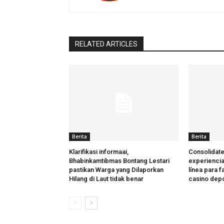
RELATED ARTICLES
Berita
Berita
Klarifikasi informaai,
Consolidate
Bhabinkamtibmas Bontang Lestari
experiencia 
pastikan Warga yang Dilaporkan
línea para 
Hilang di Laut tidak benar
casino depó