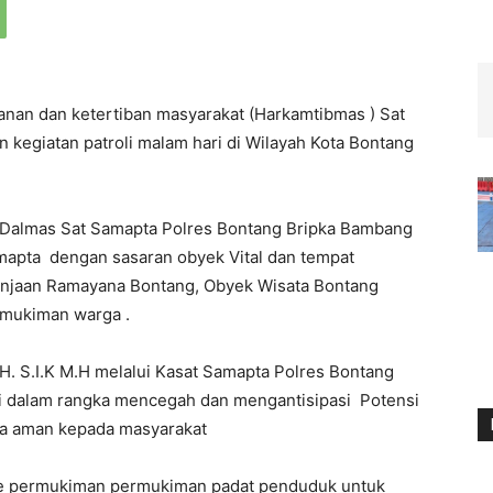
an dan ketertiban masyarakat (Harkamtibmas ) Sat
kegiatan patroli malam hari di Wilayah Kota Bontang
it Dalmas Sat Samapta Polres Bontang Bripka Bambang
mapta dengan sasaran obyek Vital dan tempat
anjaan Ramayana Bontang, Obyek Wisata Bontang
rmukiman warga .
 S.I.K M.H melalui Kasat Samapta Polres Bontang
ni dalam rangka mencegah dan mengantisipasi Potensi
a aman kepada masyarakat
 ke permukiman permukiman padat penduduk untuk