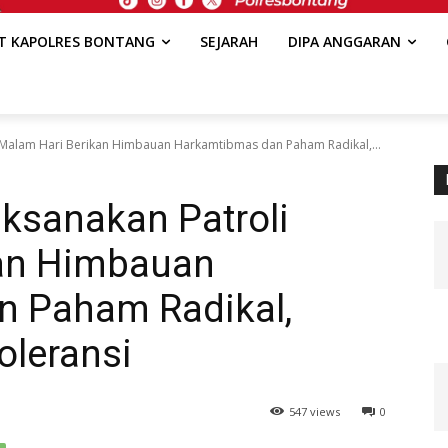
AT KAPOLRES BONTANG
SEJARAH
DIPA ANGGARAN
 Malam Hari Berikan Himbauan Harkamtibmas dan Paham Radikal,...
ksanakan Patroli
kan Himbauan
n Paham Radikal,
oleransi
547 views
0