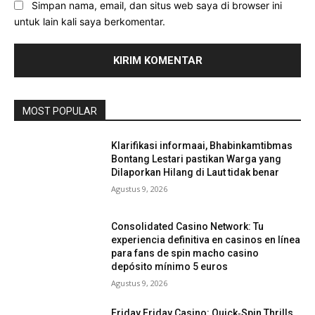
Simpan nama, email, dan situs web saya di browser ini
untuk lain kali saya berkomentar.
MOST POPULAR
Klarifikasi informaai, Bhabinkamtibmas
Bontang Lestari pastikan Warga yang
Dilaporkan Hilang di Laut tidak benar
Agustus 9, 2026
Consolidated Casino Network: Tu
experiencia definitiva en casinos en línea
para fans de spin macho casino
depósito mínimo 5 euros
Agustus 9, 2026
Friday Friday Casino: Quick‑Spin Thrills