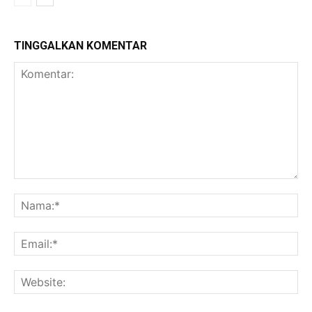
TINGGALKAN KOMENTAR
Komentar:
Na
Ema
Web