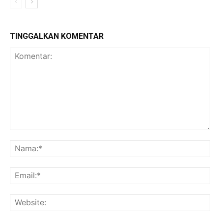
TINGGALKAN KOMENTAR
Komentar:
Na
Ema
Web