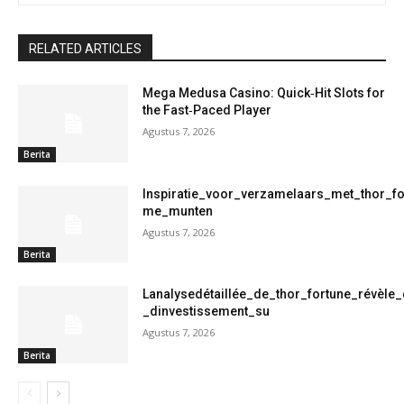
RELATED ARTICLES
Mega Medusa Casino: Quick‑Hit Slots for
the Fast‑Paced Player
Agustus 7, 2026
Berita
Inspiratie_voor_verzamelaars_met_thor_f
me_munten
Agustus 7, 2026
Berita
Lanalysedétaillée_de_thor_fortune_révèle
_dinvestissement_su
Agustus 7, 2026
Berita