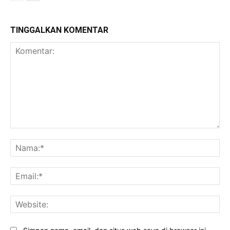
TINGGALKAN KOMENTAR
Komentar:
Na
Ema
Web