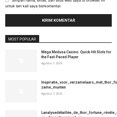
Simpan nama, email, dan situs web saya di browser ini
untuk lain kali saya berkomentar.
MOST POPULAR
Mega Medusa Casino: Quick‑Hit Slots for
the Fast‑Paced Player
Agustus 7, 2026
Inspiratie_voor_verzamelaars_met_thor_f
zame_munten
Agustus 7, 2026
Lanalysedétaillée_de_thor_fortune_révèle