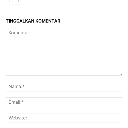
TINGGALKAN KOMENTAR
Komentar:
Na
Ema
Web