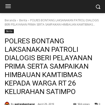
Beranda
Berita
POLRES BONTANG LAKSANAKAN PATROLI DIALOGIS
BERI PELAYANAN PRIMA SERTA SAMPAIKAN HIMBAUAN KAMTIBMAS...
Berita
POLRES BONTANG
LAKSANAKAN PATROLI
DIALOGIS BERI PELAYANAN
PRIMA SERTA SAMPAIKAN
HIMBAUAN KAMTIBMAS
KEPADA WARGA RT 26
KELURAHAN SATIMPO
By
polresbontang
April 29, 2019
504 views
0