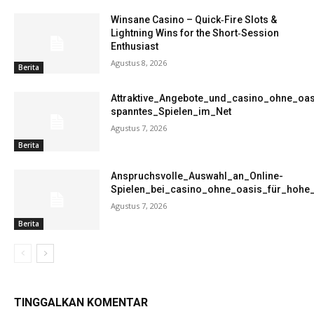
Winsane Casino – Quick‑Fire Slots &
Lightning Wins for the Short‑Session
Enthusiast
Agustus 8, 2026
Berita
Attraktive_Angebote_und_casino_ohne_oas
spanntes_Spielen_im_Net
Agustus 7, 2026
Berita
Anspruchsvolle_Auswahl_an_Online-
Spielen_bei_casino_ohne_oasis_für_hohe
Agustus 7, 2026
Berita
TINGGALKAN KOMENTAR