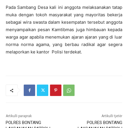
Pada Sambang Desa kali ini anggota melaksanakan tatap
muka dengan tokoh masyarakat yang mayoritas bekerja
sebagai wira swasta dalam kesempatan tersebut anggota
menyampaikan pesan Kamtibmas juga himbauan kepada
warga agar apabila menemukan ajaran ajaran yang di luar
norma norma agama, yang berbau radikal agar segera
melaporkan ke kantor Polisi terdekat.
Artikulli paraprak
Artikulli tjetër
POLRES BONTANG
POLRES BONTANG