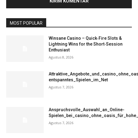
MOST POPULAR
Winsane Casino – Quick‑Fire Slots &
Lightning Wins for the Short‑Session
Enthusiast
Agustus 8, 2026
Attraktive_Angebote_und_casino_ohne_oas
entspanntes_Spielen_im_Net
Agustus 7, 2026
Anspruchsvolle_Auswahl_an_Online-
Spielen_bei_casino_ohne_oasis_für_hohe
Agustus 7, 2026