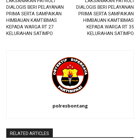
LAKSANAKAN PATROLI
LAKSANAKAN PATROLI
DIALOGIS BERI PELAYANAN
DIALOGIS BERI PELAYANAN
PRIMA SERTA SAMPAIKAN
PRIMA SERTA SAMPAIKAN
HIMBAUAN KAMTIBMAS
HIMBAUAN KAMTIBMAS
KEPADA WARGA RT 27
KEPADA WARGA RT 35
KELURAHAN SATIMPO
KELURAHAN SATIMPO
polresbontang
RELATED ARTICLES