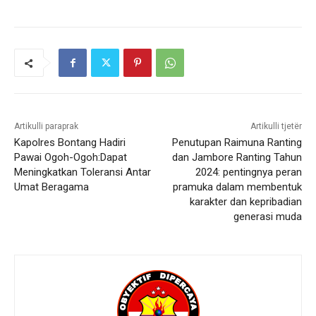
Artikulli paraprak
Artikulli tjetër
Kapolres Bontang Hadiri
Penutupan Raimuna Ranting
Pawai Ogoh-Ogoh:Dapat
dan Jambore Ranting Tahun
Meningkatkan Toleransi Antar
2024: pentingnya peran
Umat Beragama
pramuka dalam membentuk
karakter dan kepribadian
generasi muda