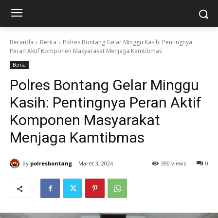
Beranda
Berita
Polres Bontang Gelar Minggu Kasih: Pentingnya
Peran Aktif Komponen Masyarakat Menjaga Kamtibmas
Berita
Polres Bontang Gelar Minggu
Kasih: Pentingnya Peran Aktif
Komponen Masyarakat
Menjaga Kamtibmas
By
polresbontang
Maret 3, 2024
390 views
0