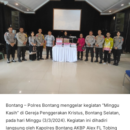
Bontang – Polres Bontang menggelar kegiatan “Minggu
Kasih” di Gereja Penggerakan Kristus, Bontang Selatan,
pada hari Minggu (3/3/2024). Kegiatan ini dihadiri
langsung oleh Kapolres Bontang AKBP Alex FL Tobing