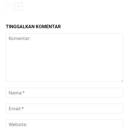
TINGGALKAN KOMENTAR
Komentar:
Na
Ema
Web