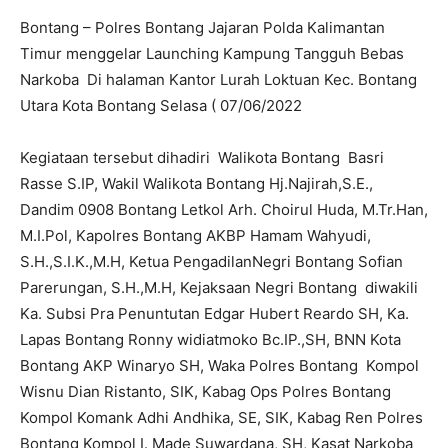
Bontang – Polres Bontang Jajaran Polda Kalimantan
Timur menggelar Launching Kampung Tangguh Bebas
Narkoba Di halaman Kantor Lurah Loktuan Kec. Bontang
Utara Kota Bontang Selasa ( 07/06/2022
Kegiataan tersebut dihadiri Walikota Bontang Basri
Rasse S.IP, Wakil Walikota Bontang Hj.Najirah,S.E.,
Dandim 0908 Bontang Letkol Arh. Choirul Huda, M.Tr.Han,
M.I.Pol, Kapolres Bontang AKBP Hamam Wahyudi,
S.H.,S.I.K.,M.H, Ketua PengadilanNegri Bontang Sofian
Parerungan, S.H.,M.H, Kejaksaan Negri Bontang diwakili
Ka. Subsi Pra Penuntutan Edgar Hubert Reardo SH, Ka.
Lapas Bontang Ronny widiatmoko Bc.IP.,SH, BNN Kota
Bontang AKP Winaryo SH, Waka Polres Bontang Kompol
Wisnu Dian Ristanto, SIK, Kabag Ops Polres Bontang
Kompol Komank Adhi Andhika, SE, SIK, Kabag Ren Polres
Bontang Kompol I. Made Suwardana, SH, Kasat Narkoba