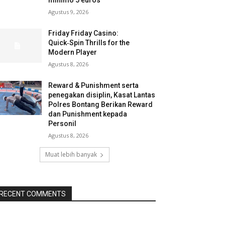
Agustus 9, 2026
Friday Friday Casino:
Quick‑Spin Thrills for the
Modern Player
Agustus 8, 2026
Reward & Punishment serta
penegakan disiplin, Kasat Lantas
Polres Bontang Berikan Reward
dan Punishment kepada
Personil
Agustus 8, 2026
Muat lebih banyak
RECENT COMMENTS