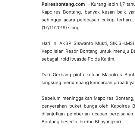
Polresbontang.com
– Kurang lebih 1,7 ta
Kapolres Bontang, banyak kesan baik ya
sehingga acara pelepasan cukup terharu,
(17/11/2019) siang.
Hari ini AKBP Siswanto Mukti, SIK.SH.MS
Kepolisian Resor Bontang untuk menuju B
sebagai Irbid Itwasda Polda Kaltim..
Dari Gerbang pintu keluar Mapolres Bont
langsung menumpang kendaraan pribadi ya
Sebelum meninggalkan Mapolres Bontang, d
penyerahan buket bunga oleh Kapolres B
dilanjutkan pemberian ucapan perpisahan 
Bontang beserta ibu-ibu Bhayangkari.