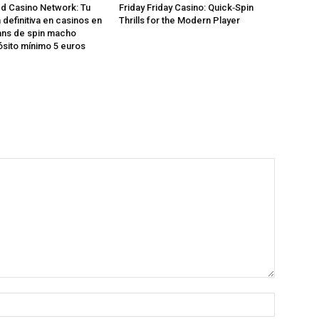
d Casino Network: Tu
Friday Friday Casino: Quick‑Spin
definitiva en casinos en
Thrills for the Modern Player
fans de spin macho
sito mínimo 5 euros
Nama:*