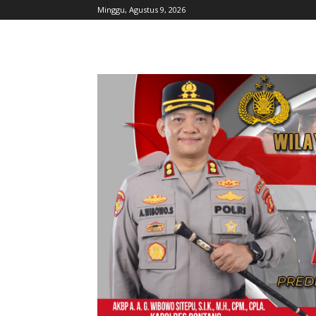
Minggu, Agustus 9, 2026