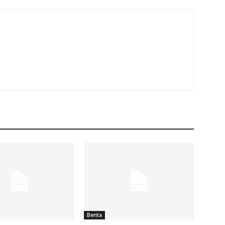
Berita