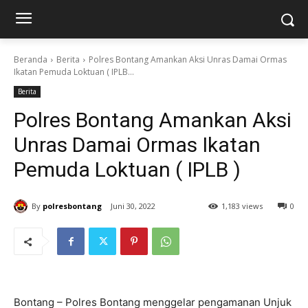
Beranda
Berita
Polres Bontang Amankan Aksi Unras Damai Ormas
Ikatan Pemuda Loktuan ( IPLB...
Berita
Polres Bontang Amankan Aksi
Unras Damai Ormas Ikatan
Pemuda Loktuan ( IPLB )
By
polresbontang
Juni 30, 2022
1,183 views
0
Bontang – Polres Bontang menggelar pengamanan Unjuk