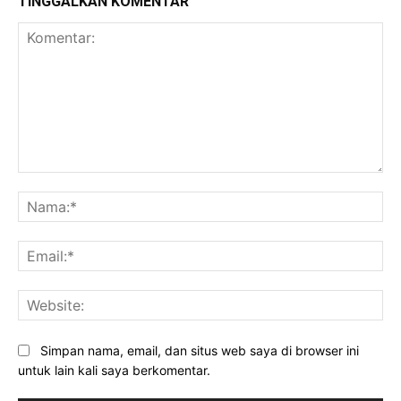
TINGGALKAN KOMENTAR
Komentar:
Na
Ema
Web
Simpan nama, email, dan situs web saya di browser ini
untuk lain kali saya berkomentar.