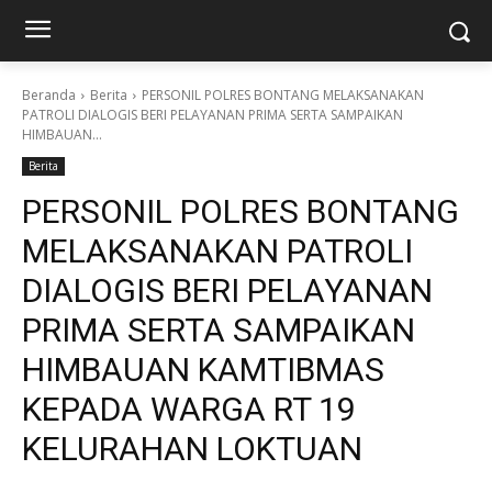
Beranda
Berita
PERSONIL POLRES BONTANG MELAKSANAKAN
PATROLI DIALOGIS BERI PELAYANAN PRIMA SERTA SAMPAIKAN
HIMBAUAN...
Berita
PERSONIL POLRES BONTANG
MELAKSANAKAN PATROLI
DIALOGIS BERI PELAYANAN
PRIMA SERTA SAMPAIKAN
HIMBAUAN KAMTIBMAS
KEPADA WARGA RT 19
KELURAHAN LOKTUAN