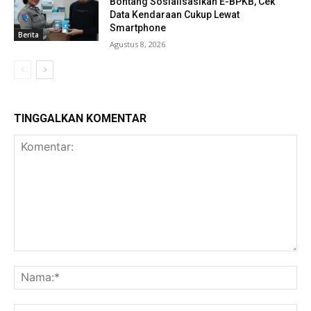
Bontang Sosialisasikan E-BPKB, Cek
Data Kendaraan Cukup Lewat
Smartphone
Berita
Agustus 8, 2026
TINGGALKAN KOMENTAR
Komentar:
Na
Ema