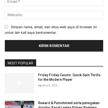
Web
Simpan nama, email, dan situs web saya di browser ini
untuk lain kali saya berkomentar.
MOST POPULAR
Friday Friday Casino: Quick‑Spin Thrills
for the Modern Player
Agustus 8, 2026
Reward & Punishment serta penegakan
disiplin, Kasat Lantas Polres Bontang