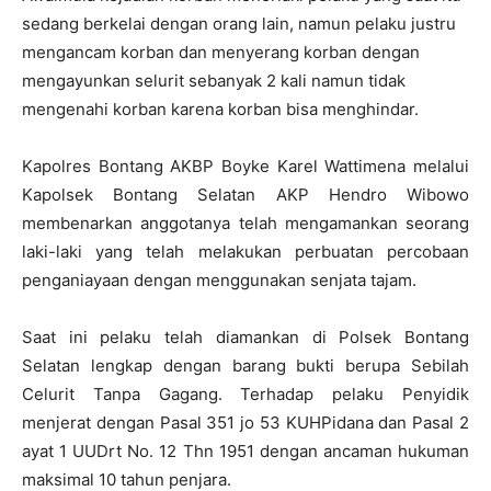
sedang berkelai dengan orang lain, namun pelaku justru
mengancam korban dan menyerang korban dengan
mengayunkan selurit sebanyak 2 kali namun tidak
mengenahi korban karena korban bisa menghindar.
Kapolres Bontang AKBP Boyke Karel Wattimena melalui
Kapolsek Bontang Selatan AKP Hendro Wibowo
membenarkan anggotanya telah mengamankan seorang
laki-laki yang telah melakukan perbuatan percobaan
penganiayaan dengan menggunakan senjata tajam.
Saat ini pelaku telah diamankan di Polsek Bontang
Selatan lengkap dengan barang bukti berupa Sebilah
Celurit Tanpa Gagang. Terhadap pelaku Penyidik
menjerat dengan Pasal 351 jo 53 KUHPidana dan Pasal 2
ayat 1 UUDrt No. 12 Thn 1951 dengan ancaman hukuman
maksimal 10 tahun penjara.