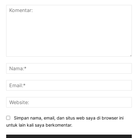
Komentar:
Na
Ema
Web
Simpan nama, email, dan situs web saya di browser ini
untuk lain kali saya berkomentar.