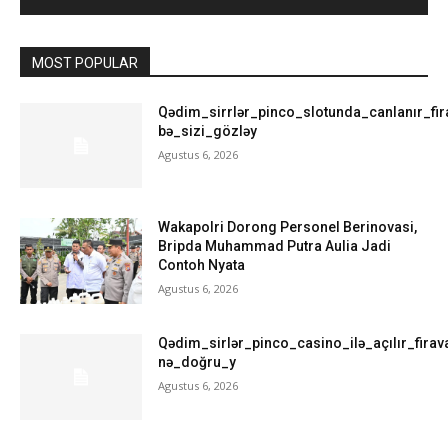
MOST POPULAR
Qədim_sirrlər_pinco_slotunda_canlanır_fir
bə_sizi_gözləy
Agustus 6, 2026
Wakapolri Dorong Personel Berinovasi,
Bripda Muhammad Putra Aulia Jadi
Contoh Nyata
Agustus 6, 2026
Qədim_sirlər_pinco_casino_ilə_açılır_firava
nə_doğru_y
Agustus 6, 2026