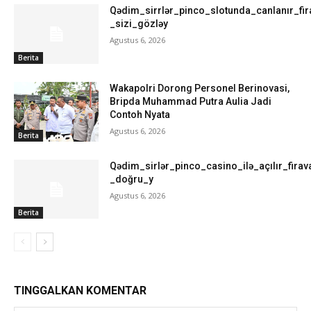
Qədim_sirrlər_pinco_slotunda_canlanır_fir
_sizi_gözləy
Agustus 6, 2026
Berita
Wakapolri Dorong Personel Berinovasi,
Bripda Muhammad Putra Aulia Jadi
Contoh Nyata
Agustus 6, 2026
Berita
Qədim_sirlər_pinco_casino_ilə_açılır_firava
_doğru_y
Agustus 6, 2026
Berita
TINGGALKAN KOMENTAR