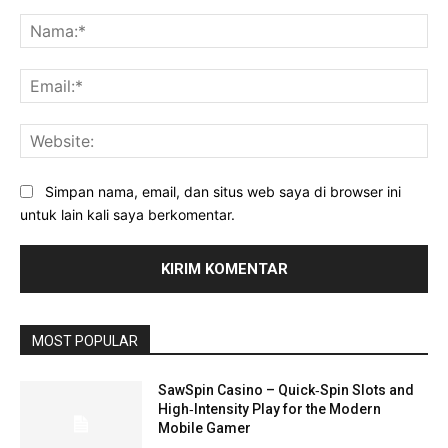
Komentar:
Na
Ema
Web
Simpan nama, email, dan situs web saya di browser ini
untuk lain kali saya berkomentar.
MOST POPULAR
SawSpin Casino – Quick‑Spin Slots and
High‑Intensity Play for the Modern
Mobile Gamer