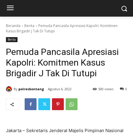
Beranda
Berita
Pemuda Pancasila Apresiasi Kapolri: Komitmen
Kasus Brigadir J Tak Di Tutupi
Berita
Pemuda Pancasila Apresiasi
Kapolri: Komitmen Kasus
Brigadir J Tak Di Tutupi
By
polresbontang
Agustus 6, 2022
500 views
0
Jakarta – Sekretaris Jenderal Majelis Pimpinan Nasional