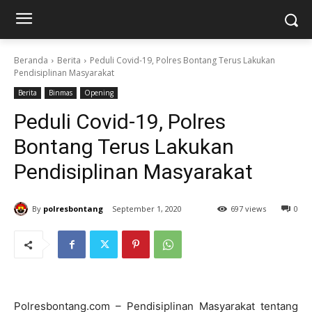
Beranda
Berita
Peduli Covid-19, Polres Bontang Terus Lakukan
Pendisiplinan Masyarakat
Berita
Binmas
Opening
Peduli Covid-19, Polres
Bontang Terus Lakukan
Pendisiplinan Masyarakat
By
polresbontang
September 1, 2020
697 views
0
Polresbontang.com – Pendisiplinan Masyarakat tentang