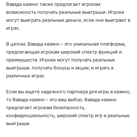
Вавада казино также предлагает игрокам
возможность получать реальные выигрыши. Игроки
могут выиграть реальные деньги, если они выиграют в
играх.
В целом, Вавада казино – это уникальная платформа,
предлагающая игрокам широкий спектр функций и
преимуществ. Игроки могут получать реальные
выигрыши, получать бонусы и акции, и играть в
различных играх.
Если вы ищете надежного партнера для игры в казино,
то Вавада казино – это ваш выбор. Вавада казино
предлагает игрокам безопасность,
конфиденциальность, широкий спектр игр и реальные
выигрыши.