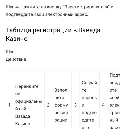
Шаг 4: Нажмите на кнопку “Зарегистрироваться” и
подтвердите свой электронный адрес.
Таблица регистрации в Вавада
Казино
Шаг
Действие
Подт
Создай
верд
Перейдите
Запол
те
ите
на
ните
пароль
свой
официальны
1
2
форму
3
и
4
элек
й сайт
регист
подтве
трон
Вавада
рации
рдите
ный
Казино
его
адре