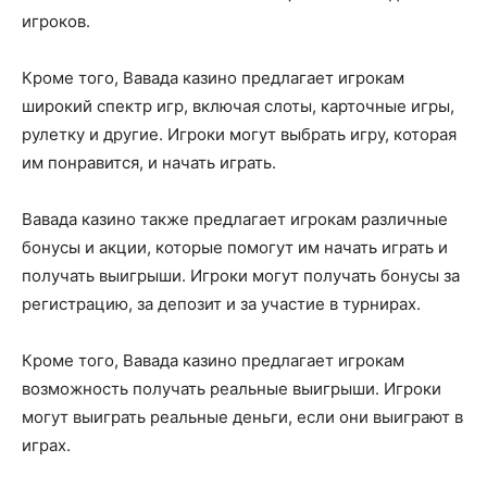
игроков.
Кроме того, Вавада казино предлагает игрокам
широкий спектр игр, включая слоты, карточные игры,
рулетку и другие. Игроки могут выбрать игру, которая
им понравится, и начать играть.
Вавада казино также предлагает игрокам различные
бонусы и акции, которые помогут им начать играть и
получать выигрыши. Игроки могут получать бонусы за
регистрацию, за депозит и за участие в турнирах.
Кроме того, Вавада казино предлагает игрокам
возможность получать реальные выигрыши. Игроки
могут выиграть реальные деньги, если они выиграют в
играх.