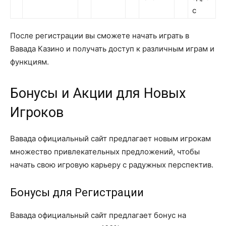
с
После регистрации вы сможете начать играть в
Вавада Казино и получать доступ к различным играм и
функциям.
Бонусы и Акции для Новых
Игроков
Вавада официальный сайт предлагает новым игрокам
множество привлекательных предложений, чтобы
начать свою игровую карьеру с радужных перспектив.
Бонусы для Регистрации
Вавада официальный сайт предлагает бонус на