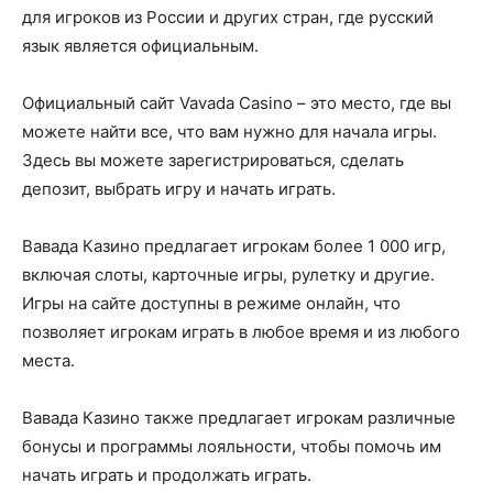
для игроков из России и других стран, где русский
язык является официальным.
Официальный сайт Vavada Casino – это место, где вы
можете найти все, что вам нужно для начала игры.
Здесь вы можете зарегистрироваться, сделать
депозит, выбрать игру и начать играть.
Вавада Казино предлагает игрокам более 1 000 игр,
включая слоты, карточные игры, рулетку и другие.
Игры на сайте доступны в режиме онлайн, что
позволяет игрокам играть в любое время и из любого
места.
Вавада Казино также предлагает игрокам различные
бонусы и программы лояльности, чтобы помочь им
начать играть и продолжать играть.