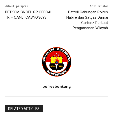
Artikulli paraprak
Artikulli tjetër
BETKOM GNCEL GR OFFCAL
Patroli Gabungan Polres
TR – CANLI CASNO.3693
Nabire dan Satgas Damai
Cartenz Perkuat
Pengamanan Wilayah
polresbontang
RELATED ARTICLES