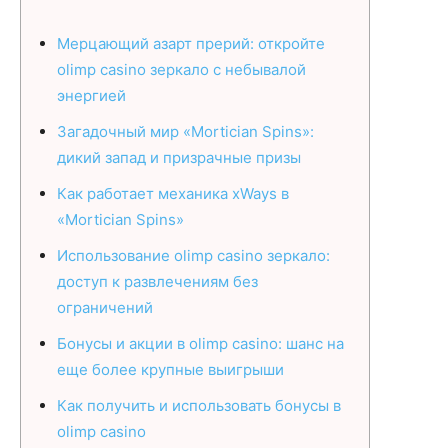
Мерцающий азарт прерий: откройте
olimp casino зеркало с небывалой
энергией
Загадочный мир «Mortician Spins»:
дикий запад и призрачные призы
Как работает механика xWays в
«Mortician Spins»
Использование olimp casino зеркало:
доступ к развлечениям без
ограничений
Бонусы и акции в olimp casino: шанс на
еще более крупные выигрыши
Как получить и использовать бонусы в
olimp casino