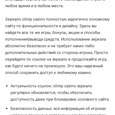
любое время и в любом месте.
Зеркало olimp casino полностью идентично основному
сайту по функциональности и дизайну. Здесь вы
найдете все те же игры, бонусы, акции и способы
пополнения/вывода средств. Использование зеркала
абсолютно безопасно и не требует каких-либо
дополнительных действий со стороны игрока. Просто
перейдите по ссылке на зеркало и продолжайте игру,
как будто ничего не произошло. Это ваш надежный
способ сохранить доступ к любимому казино.
Актуальность ссылок: olimp casino зеркало
регулярно обновляется, чтобы обеспечить
доступность даже при блокировке основного сайта.
Безопасность данных: вся информация об игроках