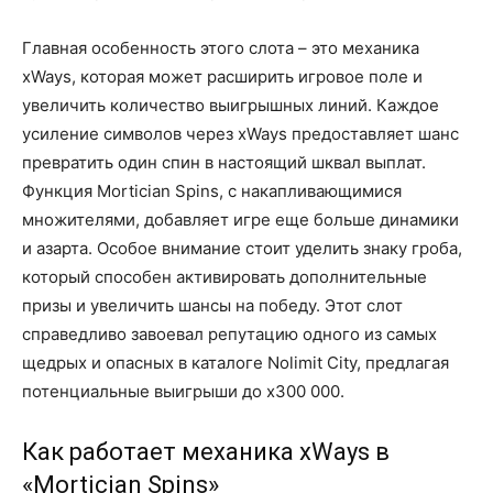
Главная особенность этого слота – это механика
xWays, которая может расширить игровое поле и
увеличить количество выигрышных линий. Каждое
усиление символов через xWays предоставляет шанс
превратить один спин в настоящий шквал выплат.
Функция Mortician Spins, с накапливающимися
множителями, добавляет игре еще больше динамики
и азарта. Особое внимание стоит уделить знаку гроба,
который способен активировать дополнительные
призы и увеличить шансы на победу. Этот слот
справедливо завоевал репутацию одного из самых
щедрых и опасных в каталоге Nolimit City, предлагая
потенциальные выигрыши до x300 000.
Как работает механика xWays в
«Mortician Spins»