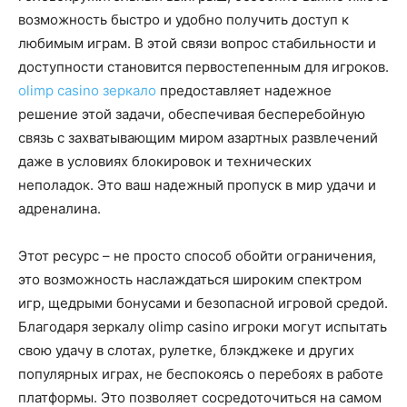
возможность быстро и удобно получить доступ к
любимым играм. В этой связи вопрос стабильности и
доступности становится первостепенным для игроков.
olimp casino зеркало
предоставляет надежное
решение этой задачи, обеспечивая бесперебойную
связь с захватывающим миром азартных развлечений
даже в условиях блокировок и технических
неполадок. Это ваш надежный пропуск в мир удачи и
адреналина.
Этот ресурс – не просто способ обойти ограничения,
это возможность наслаждаться широким спектром
игр, щедрыми бонусами и безопасной игровой средой.
Благодаря зеркалу olimp casino игроки могут испытать
свою удачу в слотах, рулетке, блэкджеке и других
популярных играх, не беспокоясь о перебоях в работе
платформы. Это позволяет сосредоточиться на самом