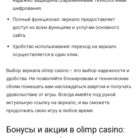
надежно защищена современными технологиями
шифрования.
Полный функционал: зеркало предоставляет
доступ ко всем функциям и услугам основного
сайта.
Удобство использования: переход на зеркало
осуществляется в один клик.
Выбор зеркала olimp casino – это выбор надежности и
удобства. Не позволяйте блокировкам и техническим
сбоям помешать вам наслаждаться азартом и получать
удовольствие от игры. Всегда имейте под рукой
актуальную ссылку на зеркало, и вы сможете
продолжать свою игру в любое время.
Бонусы и акции в olimp casino: