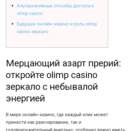
Альтернативные способы доступа к
olimp casino
Будущее онлайн-казино и роль olimp
casino зеркало
Мерцающий азарт прерий:
откройте olimp casino
зеркало с небывалой
энергией
В мире онлайн-казино, где каждый клик может
принести как разочарование, так и
головокружительный выигрыш, особенно важно иметь