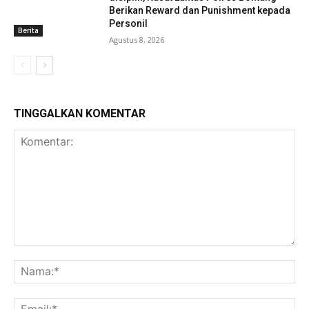
Berikan Reward dan Punishment kepada
Personil
Berita
Agustus 8, 2026
TINGGALKAN KOMENTAR
Komentar:
Na
Ema