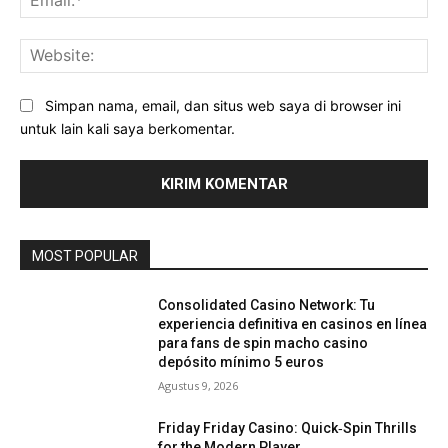
Web
Simpan nama, email, dan situs web saya di browser ini
untuk lain kali saya berkomentar.
MOST POPULAR
Consolidated Casino Network: Tu
experiencia definitiva en casinos en línea
para fans de spin macho casino
depósito mínimo 5 euros
Agustus 9, 2026
Friday Friday Casino: Quick‑Spin Thrills
for the Modern Player