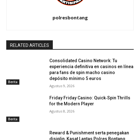
polresbontang
RELATED ARTICLES
Consolidated Casino Network: Tu
experiencia definitiva en casinos en línea
para fans de spin macho casino
depósito mínimo 5 euros
Berita
Agustus 9, 2026
Friday Friday Casino: Quick‑Spin Thrills
for the Modern Player
Agustus 8, 2026
Berita
Reward & Punishment serta penegakan
disiplin, Kasat Lantas Polres Bontang