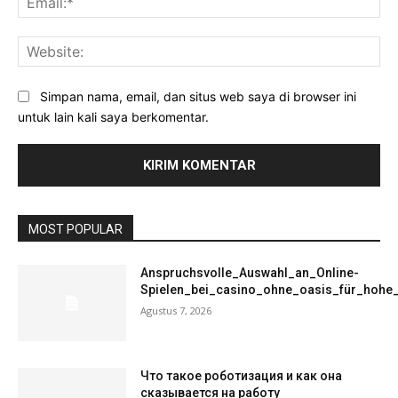
Web
Simpan nama, email, dan situs web saya di browser ini
untuk lain kali saya berkomentar.
MOST POPULAR
Anspruchsvolle_Auswahl_an_Online-
Spielen_bei_casino_ohne_oasis_für_hohe
Agustus 7, 2026
Что такое роботизация и как она
сказывается на работу