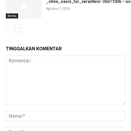
_ohne_oasis_für_verantwor-36071006 – ко
Agustus 7, 2026
Berita
TINGGALKAN KOMENTAR
Komentar:
Na
Ema