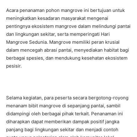
Acara penanaman pohon mangrove ini bertujuan untuk
meningkatkan kesadaran masyarakat mengenai
pentingnya ekosistem mangrove dalam melindungi pantai
dan lingkungan sekitar, serta memperingati Hari
Mangrove Sedunia. Mangrove memiliki peran krusial
dalam mencegah abrasi pantai, menyediakan habitat bagi
berbagai spesies, dan mendukung kesehatan ekosistem
pesisir.
Selama kegiatan, para peserta secara bergotong-royong
menanam bibit mangrove di sepanjang pantai, sambil
didampingi oleh berbagai pihak terkait. Penanaman ini
diharapkan dapat memberikan dampak positif jangka
panjang bagi lingkungan sekitar dan menjadi contoh