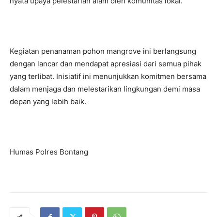
nyata upaya pelestarian alam oleh komunitas lokal.
Kegiatan penanaman pohon mangrove ini berlangsung
dengan lancar dan mendapat apresiasi dari semua pihak
yang terlibat. Inisiatif ini menunjukkan komitmen bersama
dalam menjaga dan melestarikan lingkungan demi masa
depan yang lebih baik.
Humas Polres Bontang