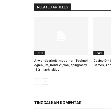
RELATED ARTICLES
Berita
Berita
Anwendbarkeit_moderner_Technol
Casino On-l
ogien_im_Kontext_von_spingranny
Games, Acc
_für_nachhaltigen
TINGGALKAN KOMENTAR