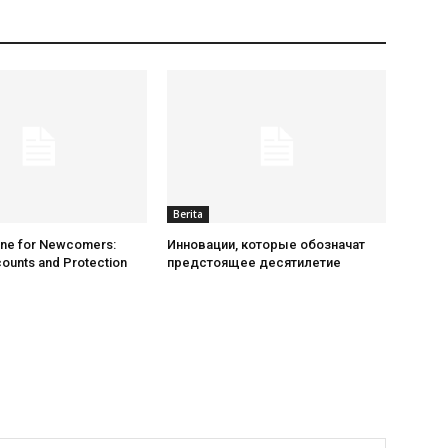
Berita
ine for Newcomers:
Инновации, которые обозначат
ounts and Protection
предстоящее десятилетие