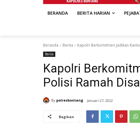
BERANDA
BERITA HARIAN
PEJAB
Beranda
Berita
Kapolri Berkomitmen Jadikan Kantor
Berita
Kapolri Berkomit
Polisi Ramah Disa
By
polresbontang
Januari 27, 2022
Bagikan