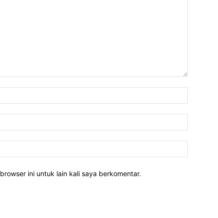
Nama:*
Email:*
Website:
rowser ini untuk lain kali saya berkomentar.