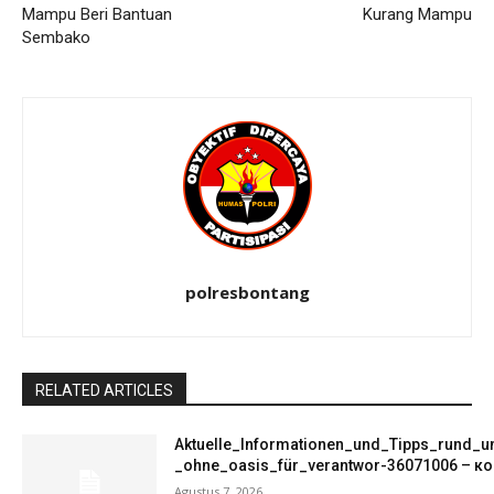
Mampu Beri Bantuan
Kurang Mampu
Sembako
polresbontang
RELATED ARTICLES
Aktuelle_Informationen_und_Tipps_rund_
_ohne_oasis_für_verantwor-36071006 – ко
Agustus 7, 2026